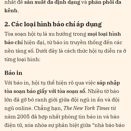
nhất để
sản xuất đa định dạng
và
phân phối đa
kênh
.
2. Các loại hình báo chí áp dụng
Tòa soạn hội tụ là xu hướng trong
mọi loại hình
báo chí
hiện đại, từ báo in truyền thống đến các
nền tảng số. Dưới đây là cách thức hội tụ diễn ra ở
từng loại hình:
Báo in
Với báo in, hội tụ thể hiện rõ qua việc
sáp nhập
tòa soạn báo giấy với tòa soạn số
. Nhiều tờ báo
lớn đã gỡ bỏ ranh giới giữa đội ngũ in ấn và đội
ngũ online. Chẳng hạn,
The New York Times
từ
năm 2005 đã hợp nhất phòng tin báo in và báo
điện tử, xóa nhòa sự phân biệt giữa “nhà báo báo