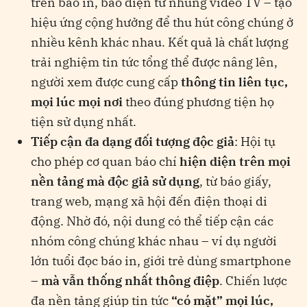
trên báo in, báo điện tử nhúng video TV – tạo
hiệu ứng cộng hưởng để thu hút công chúng ở
nhiều kênh khác nhau​. Kết quả là chất lượng
trải nghiệm tin tức tổng thể được nâng lên,
người xem được cung cấp
thông tin liên tục,
mọi lúc mọi nơi
theo đúng phương tiện họ
tiện sử dụng nhất​.
Tiếp cận đa dạng đối tượng độc giả
: Hội tụ
cho phép cơ quan báo chí
hiện diện trên mọi
nền tảng mà độc giả sử dụng
, từ báo giấy,
trang web, mạng xã hội đến điện thoại di
động. Nhờ đó, nội dung có thể tiếp cận các
nhóm công chúng khác nhau – ví dụ người
lớn tuổi đọc báo in, giới trẻ dùng smartphone
–
mà vẫn thống nhất thông điệp
. Chiến lược
đa nền tảng giúp tin tức
“có mặt” mọi lúc,