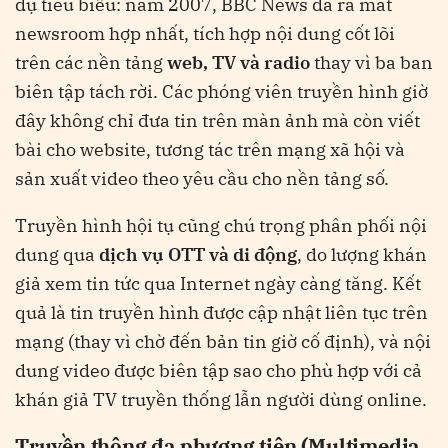
dụ tiêu biểu: năm 2007, BBC News đã ra mắt
newsroom hợp nhất, tích hợp nội dung cốt lõi
trên các nền tảng
web, TV và radio
thay vì ba ban
biên tập tách rời​. Các phóng viên truyền hình giờ
đây không chỉ đưa tin trên màn ảnh mà còn viết
bài cho website, tương tác trên mạng xã hội và
sản xuất video theo yêu cầu cho nền tảng số.
Truyền hình hội tụ cũng chú trọng phân phối nội
dung qua
dịch vụ OTT và di động
, do lượng khán
giả xem tin tức qua Internet ngày càng tăng. Kết
quả là tin truyền hình được cập nhật liên tục trên
mạng (thay vì chờ đến bản tin giờ cố định), và nội
dung video được biên tập sao cho phù hợp với cả
khán giả TV truyền thống lẫn người dùng online.
Truyền thông đa phương tiện (Multimedia