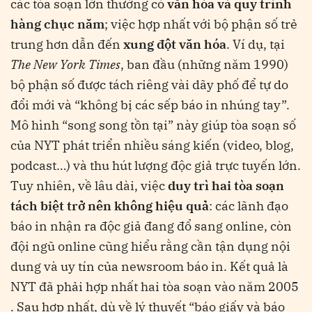
các tòa soạn lớn thường có
văn hóa và quy trình
hàng chục năm
; việc hợp nhất với bộ phận số trẻ
trung hơn dẫn đến
xung đột văn hóa
. Ví dụ, tại
The New York Times
, ban đầu (những năm 1990)
bộ phận số được tách riêng vài dãy phố để tự do
đổi mới và “không bị các sếp báo in nhúng tay”​
.
Mô hình “song song tồn tại” này giúp tòa soạn số
của NYT phát triển nhiều sáng kiến (video, blog,
podcast…) và thu hút lượng độc giả trực tuyến lớn​
.
Tuy nhiên, về lâu dài, việc
duy trì hai tòa soạn
tách biệt trở nên không hiệu quả
: các lãnh đạo
báo in nhận ra độc giả đang đổ sang online, còn
đội ngũ online cũng hiểu rằng cần tận dụng nội
dung và uy tín của newsroom báo in​
. Kết quả là
NYT đã phải hợp nhất hai tòa soạn vào năm 2005​
. Sau hợp nhất, dù về lý thuyết “báo giấy và báo