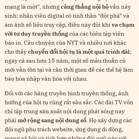
mạng là một”, nhưng
căng thẳng nội bộ
vẫn nảy
sinh: nhân viên digital có tinh thần “đột phá” và
ám ảnh số liệu truy cập, điều này đôi khi
va chạm
với tư duy truyền thống
của các biên tập viên
báo in​
. Câu chuyện của NYT và nhiều nơi khác
cho thấy
chuyển đổi hội tụ là một quá trình dài
;
ngay cả sau hơn 15 năm, một số mâu thuẫn cũ
mới vẫn tồn tại và cần thời gian để các thế hệ làm
báo hòa nhập văn hóa với nhau​
.
Đối với các hãng truyền hình truyền thống, ảnh
hưởng của hội tụ cũng rất sâu sắc. Các đài TV vốn
chỉ tập trung sản xuất nội dung phát sóng nay
phải
mở rộng sang nội dung số
. Họ xây dựng các
đội ngũ phụ trách website, ứng dụng di động,
mạng xã hội và tích hợp những đội ngũ này với