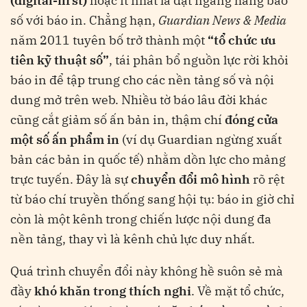
(digital-first)
hoặc ít nhất là đặt ngang hàng báo
số với báo in. Chẳng hạn,
Guardian News & Media
năm 2011 tuyên bố trở thành một
“tổ chức ưu
tiên kỹ thuật số”
, tái phân bổ nguồn lực rời khỏi
báo in để tập trung cho các nền tảng số và nội
dung mở trên web​
. Nhiều tờ báo lâu đời khác
cũng cắt giảm số ấn bản in, thậm chí
đóng cửa
một số ấn phẩm in
(ví dụ Guardian ngừng xuất
bản các bản in quốc tế) nhằm dồn lực cho mảng
trực tuyến​
. Đây là sự
chuyển đổi mô hình
rõ rệt
từ báo chí truyền thống sang hội tụ: báo in giờ chỉ
còn là một kênh trong chiến lược nội dung đa
nền tảng, thay vì là kênh chủ lực duy nhất.
Quá trình chuyển đổi này không hề suôn sẻ mà
đầy
khó khăn trong thích nghi
. Về mặt tổ chức,