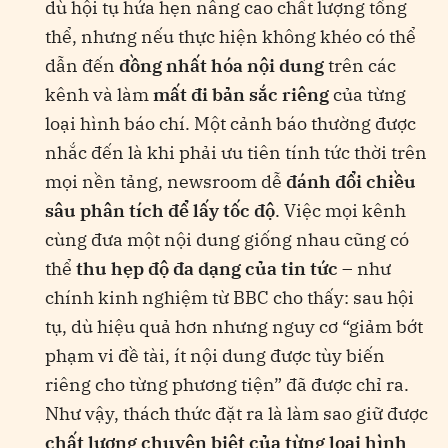
dù hội tụ hứa hẹn nâng cao chất lượng tổng
thể, nhưng nếu thực hiện không khéo có thể
dẫn đến
đồng nhất hóa nội dung
trên các
kênh và làm
mất đi bản sắc riêng
của từng
loại hình báo chí. Một cảnh báo thường được
nhắc đến là khi phải ưu tiên tính tức thời trên
mọi nền tảng, newsroom dễ
đánh đổi chiều
sâu phân tích để lấy tốc độ
​. Việc mọi kênh
cùng đưa một nội dung giống nhau cũng có
thể
thu hẹp độ đa dạng của tin tức
– như
chính kinh nghiệm từ BBC cho thấy: sau hội
tụ, dù hiệu quả hơn nhưng nguy cơ “giảm bớt
phạm vi đề tài, ít nội dung được tùy biến
riêng cho từng phương tiện” đã được chỉ ra.
Như vậy, thách thức đặt ra là làm sao giữ được
chất lượng chuyên biệt của từng loại hình