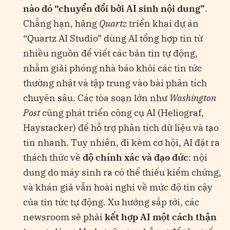
nào đó “chuyển đổi bởi AI sinh nội dung”
.
Chẳng hạn, hãng
Quartz
triển khai dự án
“Quartz AI Studio” dùng AI tổng hợp tin từ
nhiều nguồn để viết các bản tin tự động,
nhằm giải phóng nhà báo khỏi các tin tức
thường nhật và tập trung vào bài phân tích
chuyên sâu​. Các tòa soạn lớn như
Washington
Post
cũng phát triển công cụ AI (Heliograf,
Haystacker) để hỗ trợ phân tích dữ liệu và tạo
tin nhanh​. Tuy nhiên, đi kèm cơ hội, AI đặt ra
thách thức về
độ chính xác và đạo đức
: nội
dung do máy sinh ra có thể thiếu kiểm chứng,
và khán giả vẫn hoài nghi về mức độ tin cậy
của tin tức tự động​. Xu hướng sắp tới, các
newsroom sẽ phải
kết hợp AI một cách thận