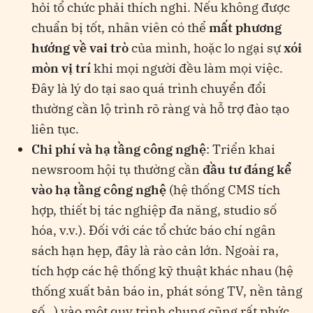
hỏi tổ chức phải thích nghi. Nếu không được
chuẩn bị tốt, nhân viên có thể
mất phương
hướng về vai trò
của mình, hoặc lo ngại sự
xói
mòn vị trí
khi mọi người đều làm mọi việc.
Đây là lý do tại sao quá trình chuyển đổi
thường cần lộ trình rõ ràng và hỗ trợ đào tạo
liên tục.
Chi phí và hạ tầng công nghệ
: Triển khai
newsroom hội tụ thường cần
đầu tư đáng kể
vào hạ tầng công nghệ
(hệ thống CMS tích
hợp, thiết bị tác nghiệp đa năng, studio số
hóa, v.v.). Đối với các tổ chức báo chí ngân
sách hạn hẹp, đây là rào cản lớn. Ngoài ra,
tích hợp các hệ thống kỹ thuật khác nhau (hệ
thống xuất bản báo in, phát sóng TV, nền tảng
số…) vào một quy trình chung cũng rất phức