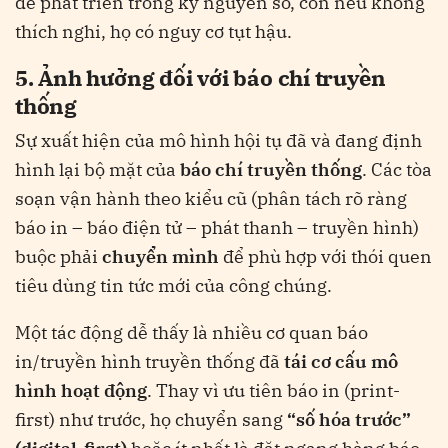
để phát triển trong kỷ nguyên số, còn nếu không
thích nghi, họ có nguy cơ tụt hậu.
5. Ảnh hưởng đối với báo chí truyền
thống
Sự xuất hiện của mô hình hội tụ đã và đang định
hình lại bộ mặt của
báo chí truyền thống
. Các tòa
soạn vận hành theo kiểu cũ (phân tách rõ ràng
báo in – báo điện tử – phát thanh – truyền hình)
buộc phải
chuyển mình
để phù hợp với thói quen
tiêu dùng tin tức mới của công chúng.
Một tác động dễ thấy là nhiều cơ quan báo
in/truyền hình truyền thống đã
tái cơ cấu mô
hình hoạt động
. Thay vì ưu tiên báo in (print-
first) như trước, họ chuyển sang
“số hóa trước”