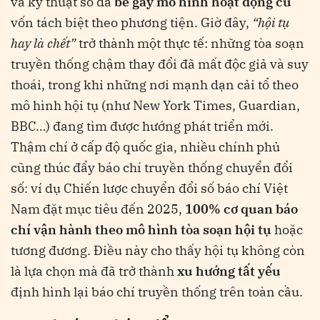
và kỹ thuật số đã
bẻ gãy mô hình hoạt động cũ
vốn tách biệt theo phương tiện. Giờ đây,
“hội tụ
hay là chết”
trở thành một thực tế: những tòa soạn
truyền thống chậm thay đổi đã mất độc giả và suy
thoái, trong khi những nơi mạnh dạn cải tổ theo
mô hình hội tụ (như New York Times, Guardian,
BBC…) đang tìm được hướng phát triển mới.
Thậm chí ở cấp độ quốc gia, nhiều chính phủ
cũng thúc đẩy báo chí truyền thống chuyển đổi
số: ví dụ Chiến lược chuyển đổi số báo chí Việt
Nam đặt mục tiêu đến 2025,
100% cơ quan báo
chí vận hành theo mô hình tòa soạn hội tụ
hoặc
tương đương​
. Điều này cho thấy hội tụ không còn
là lựa chọn mà đã trở thành
xu hướng tất yếu
định hình lại báo chí truyền thống trên toàn cầu.