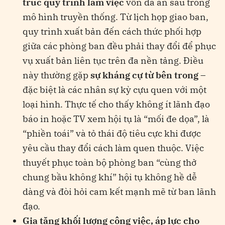
trúc quy trình làm việc
vốn đã ăn sâu trong
mô hình truyền thống. Từ lịch họp giao ban,
quy trình xuất bản đến cách thức phối hợp
giữa các phòng ban đều phải thay đổi để phục
vụ xuất bản liên tục trên đa nền tảng. Điều
này thường gặp
sự kháng cự từ bên trong
–
đặc biệt là các nhân sự kỳ cựu quen với một
loại hình. Thực tế cho thấy không ít lãnh đạo
báo in hoặc TV xem hội tụ là “mối đe dọa”, là
“phiền toái” và tỏ thái độ tiêu cực khi được
yêu cầu thay đổi cách làm quen thuộc. Việc
thuyết phục toàn bộ phòng ban “cùng thở
chung bầu không khí” hội tụ không hề dễ
dàng và đòi hỏi cam kết mạnh mẽ từ ban lãnh
đạo​.
Gia tăng khối lượng công việc, áp lực cho