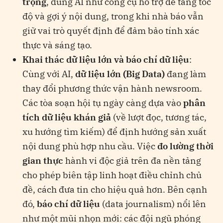
trọng
, dùng AI như công cụ hỗ trợ để tăng tốc
độ và gợi ý nội dung, trong khi nhà báo vẫn
giữ vai trò quyết định để đảm bảo tính xác
thực và sáng tạo.
Khai thác dữ liệu lớn và báo chí dữ liệu
:
Cùng với AI,
dữ liệu lớn (Big Data)
đang làm
thay đổi phương thức vận hành newsroom.
Các tòa soạn hội tụ ngày càng dựa vào
phân
tích dữ liệu khán giả
(về lượt đọc, tương tác,
xu hướng tìm kiếm) để định hướng sản xuất
nội dung phù hợp nhu cầu. Việc
đo lường thời
gian thực
hành vi độc giả trên đa nền tảng
cho phép biên tập linh hoạt điều chỉnh chủ
đề, cách đưa tin cho hiệu quả hơn. Bên cạnh
đó,
báo chí dữ liệu
(data journalism) nổi lên
như một mũi nhọn mới: các đội ngũ phóng