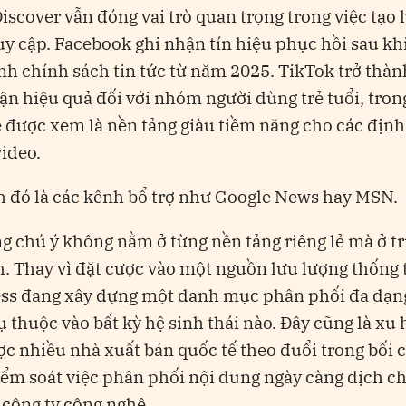
iscover vẫn đóng vai trò quan trọng trong việc tạo 
uy cập. Facebook ghi nhận tín hiệu phục hồi sau kh
nh chính sách tin tức từ năm 2025. TikTok trở thà
cận hiệu quả đối với nhóm người dùng trẻ tuổi, tron
được xem là nền tảng giàu tiềm năng cho các địn
video.
 đó là các kênh bổ trợ như Google News hay MSN.
g chú ý không nằm ở từng nền tảng riêng lẻ mà ở tri
. Thay vì đặt cược vào một nguồn lưu lượng thống t
ss đang xây dựng một danh mục phân phối đa dạ
 thuộc vào bất kỳ hệ sinh thái nào. Đây cũng là xu
c nhiều nhà xuất bản quốc tế theo đuổi trong bối 
ểm soát việc phân phối nội dung ngày càng dịch c
 công ty công nghệ.