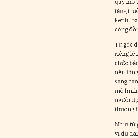
quy mô t
tăng trư
kênh, bá
cộng đồn
Từ góc đ
riêng lẻ
chức báo
nền tảng
sang cạn
mô hình 
người đọ
thương h
Nhìn từ 
ví dụ đá