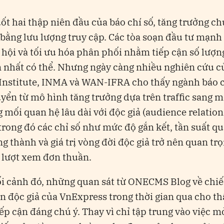
ốt hai thập niên đầu của báo chí số, tăng trưởng ch
bằng lưu lượng truy cập. Các tòa soạn đầu tư mạnh
hội và tối ưu hóa phân phối nhằm tiếp cận số lượn
 nhất có thể. Nhưng ngày càng nhiều nghiên cứu c
Institute, INMA và WAN-IFRA cho thấy ngành báo 
yển từ mô hình tăng trưởng dựa trên traffic sang 
 mối quan hệ lâu dài với độc giả (audience relatio
trong đó các chỉ số như mức độ gắn kết, tần suất qua
ng thành và giá trị vòng đời độc giả trở nên quan tr
 lượt xem đơn thuần.
i cảnh đó, những quan sát từ ONECMS Blog về chiế
ển độc giả của VnExpress trong thời gian qua cho t
ếp cận đáng chú ý. Thay vì chỉ tập trung vào việc m