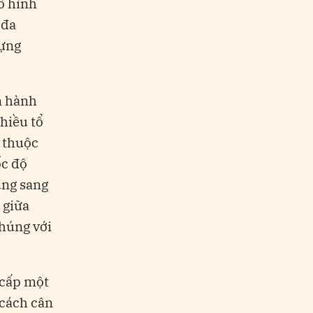
ô hình
 đa
dựng
n hành
hiều tổ
ụ thuộc
ốc độ
úng sang
 giữa
chúng với
 cấp một
 cách cân