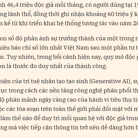
nh 46,4 triệu độc giả mỗi tháng, có người dùng tại 
ùng lãnh thổ, đồng thời ghi nhận khoảng 60 triệu ý k
n kể từ khi triển khai hệ thống tương tác vào năm 2
on số đó phản ánh sự trưởng thành của một trong
iệu báo chí số lớn nhất Việt Nam sau một phần tư 
ển. Tuy nhiên, trong bối cảnh hiện nay, quy mô độc 
n là thước đo duy nhất của thành công.
hiện của trí tuệ nhân tạo tạo sinh (Generative AI), s
 tục trong cách các nền tảng công nghệ phân phối t
ộ phân mảnh ngày càng cao của hành vi tiêu thụ ti
c các tòa soạn trên toàn thế giới phải đối mặt với 
 làm thế nào để duy trì mối quan hệ với độc giả tro
ng mà việc tiếp cận thông tin trở nên dễ dàng hơn 