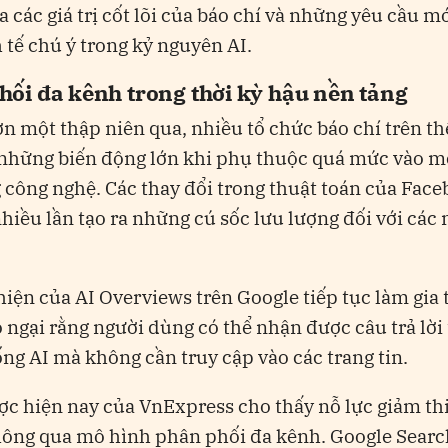
a các giá trị cốt lõi của báo chí và những yêu cầu m
 tế chú ý trong kỷ nguyên AI.
hối đa kênh trong thời kỳ hậu nền tảng
n một thập niên qua, nhiều tổ chức báo chí trên thế
 những biến động lớn khi phụ thuộc quá mức vào m
 công nghệ. Các thay đổi trong thuật toán của Fac
hiều lần tạo ra những cú sốc lưu lượng đối với các 
hiện của AI Overviews trên Google tiếp tục làm gia 
 ngại rằng người dùng có thể nhận được câu trả lời 
ống AI mà không cần truy cập vào các trang tin.
ợc hiện nay của VnExpress cho thấy nỗ lực giảm thi
hông qua mô hình phân phối đa kênh. Google Searc