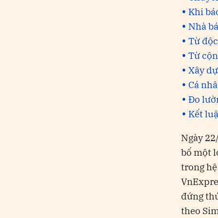
Khi bá
Nhà bá
Từ độc
Từ cộn
Xây dự
Cá nhâ
Đo lườ
Kết lu
Ngày 22/
bố một l
trong hệ
VnExpres
đứng thứ
theo Sim