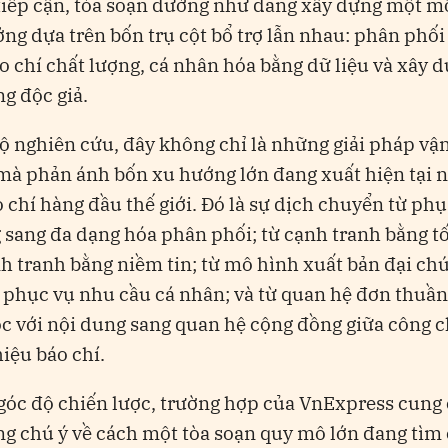
iếp cận, tòa soạn dường như đang xây dựng một m
ởng dựa trên bốn trụ cột bổ trợ lẫn nhau: phân phối
o chí chất lượng, cá nhân hóa bằng dữ liệu và xây 
g độc giả.
ộ nghiên cứu, đây không chỉ là những giải pháp vậ
 mà phản ánh bốn xu hướng lớn đang xuất hiện tại n
 chí hàng đầu thế giới. Đó là sự dịch chuyển từ ph
 sang đa dạng hóa phân phối; từ cạnh tranh bằng t
h tranh bằng niềm tin; từ mô hình xuất bản đại ch
phục vụ nhu cầu cá nhân; và từ quan hệ đơn thuần
c với nội dung sang quan hệ cộng đồng giữa công 
iệu báo chí.
góc độ chiến lược, trường hợp của VnExpress cung
ng chú ý về cách một tòa soạn quy mô lớn đang tìm