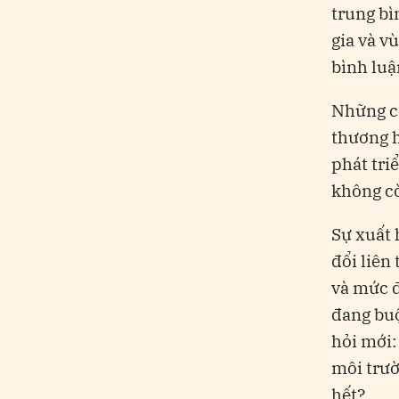
trung bì
gia và v
bình luậ
Những c
thương h
phát tri
không cò
Sự xuất 
đổi liên
và mức đ
đang buộ
hỏi mới:
môi trườ
hết?