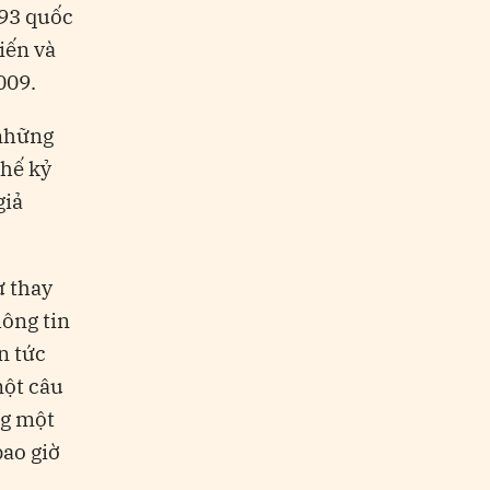
193 quốc
iến và
009.
 những
thế kỷ
giả
ự thay
hông tin
n tức
một câu
ng một
bao giờ