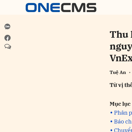
Thu 
nguy
VnEx
Tuệ An
•
Từ vị th
Mục lục
Phân p
Báo ch
Chuyển