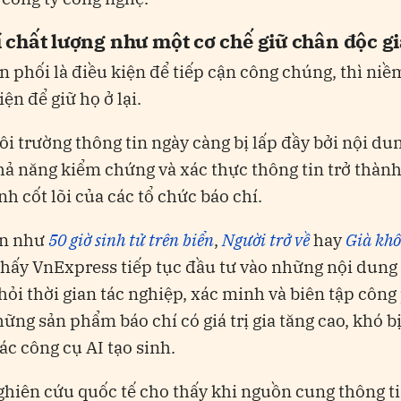
 chất lượng như một cơ chế giữ chân độc g
 phối là điều kiện để tiếp cận công chúng, thì niề
iện để giữ họ ở lại.
i trường thông tin ngày càng bị lấp đầy bởi nội du
khả năng kiểm chứng và xác thực thông tin trở thành 
nh cốt lõi của các tổ chức báo chí.
án như
50 giờ sinh tử trên biển
,
Người trở về
hay
Già kh
hấy VnExpress tiếp tục đầu tư vào những nội dun
 hỏi thời gian tác nghiệp, xác minh và biên tập công
hững sản phẩm báo chí có giá trị gia tăng cao, khó b
các công cụ AI tạo sinh.
hiên cứu quốc tế cho thấy khi nguồn cung thông ti