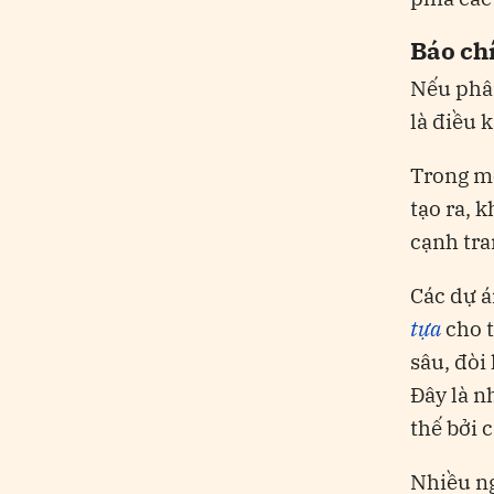
Báo chí
Nếu phân
là điều k
Trong mô
tạo ra, 
cạnh tra
Các dự 
tựa
cho t
sâu, đòi
Đây là n
thế bởi 
Nhiều ng