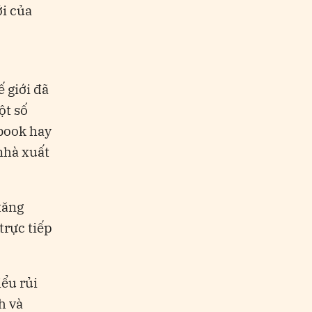
ới của
 giới đã
ột số
ebook hay
nhà xuất
tăng
trực tiếp
ểu rủi
h và