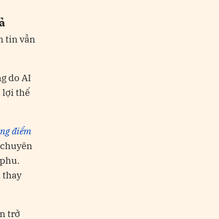
iả
m tin vẫn
ng do AI
lợi thế
ông điểm
g chuyên
 phu.
ị thay
n trở