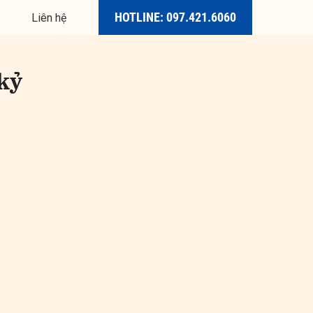
HOTLINE: 097.421.6060
Liên hệ
 kỷ
Phân phối đa kênh trong
thời kỳ hậu nền tảng
Báo chí chất lượng như
một cơ chế giữ chân độc
giả
Chuyển từ logic xuất bản
sang logic nhu cầu người
dùng
Khi báo chí phải cạnh
tranh với TikTok