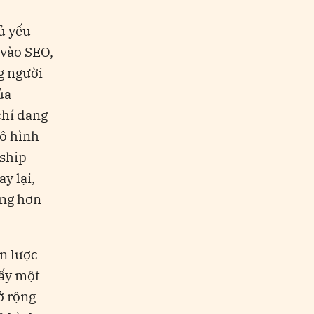
ủ yếu
 vào SEO,
g người
ủa
chí đang
mô hình
nship
y lại,
ọng hơn
n lược
hấy một
ở rộng