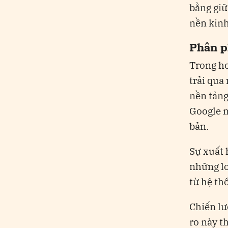
bằng giữ
nền kinh
Phân p
Trong hơ
trải qua
nền tảng
Google n
bản.
Sự xuất 
những lo
từ hệ th
Chiến lư
ro này t