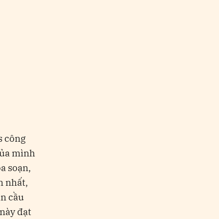
Nhà báo như một phần của
thương hiệu tin tức
Từ độc giả đến cộng đồng
trực tuyến
Từ cộng đồng trực tuyến
đến cộng đồng ngoài đời
thực
Xây dựng các kênh quan hệ
trực tiếp
Cá nhân hóa bằng AI: từ dữ
s công
liệu đến trải nghiệm
của mình
Đo lường chất lượng thay vì
òa soạn,
số lượng
n nhất,
Kết luận
àn cầu
này đạt