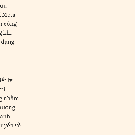
lưu
i Meta
nh công
g khi
h dạng
ết lý
rị,
ng nhằm
 hướng
cảnh
huyển về