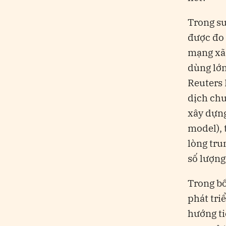
Trong su
được đo 
mạng xã 
dùng lớn
Reuters 
dịch chu
xây dựng
model), 
lòng tru
số lượng
Trong bố
phát tri
hướng ti