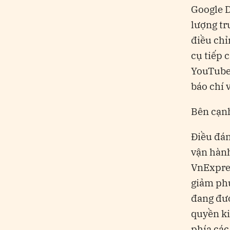
Google D
lượng tr
điều chỉ
cụ tiếp 
YouTube 
báo chí 
Bên cạnh
Điều đán
vận hành
VnExpre
giảm phụ
đang đượ
quyền ki
phía các