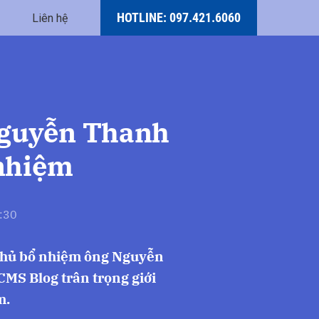
HOTLINE: 097.421.6060
Liên hệ
Nguyễn Thanh
 nhiệm
:30
 phủ bổ nhiệm ông Nguyễn
MS Blog trân trọng giới
m.